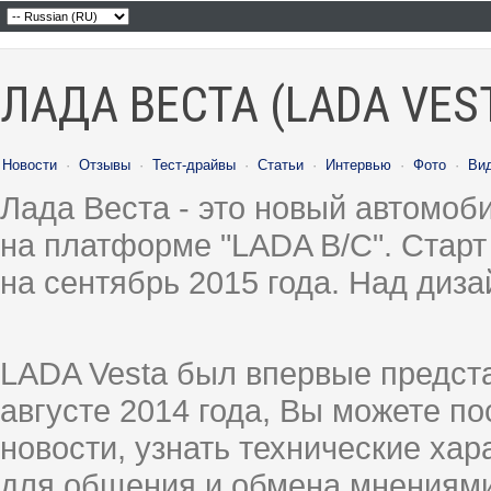
ЛАДА ВЕСТА (LADA VES
Новости
·
Отзывы
·
Тест-драйвы
·
Статьи
·
Интервью
·
Фото
·
Ви
Лада Веста - это новый автомо
на платформе "LADA B/C". Старт
на сентябрь 2015 года. Над диз
LADA Vesta был впервые предст
августе 2014 года, Вы можете п
новости, узнать технические ха
для общения и обмена мнениями