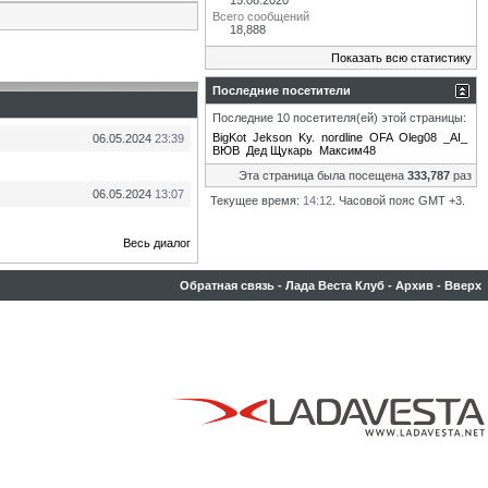
15.08.2020
Всего сообщений
18,888
Показать всю статистику
Последние посетители
Последние 10 посетителя(ей) этой страницы:
BigKot
Jekson
Ky.
nordline
OFA
Oleg08
_AI_
06.05.2024
23:39
ВЮВ
Дед Щукарь
Максим48
Эта страница была посещена
333,787
раз
06.05.2024
13:07
Текущее время:
14:12
. Часовой пояс GMT +3.
Весь диалог
Обратная связь
-
Лада Веста Клуб
-
Архив
-
Вверх