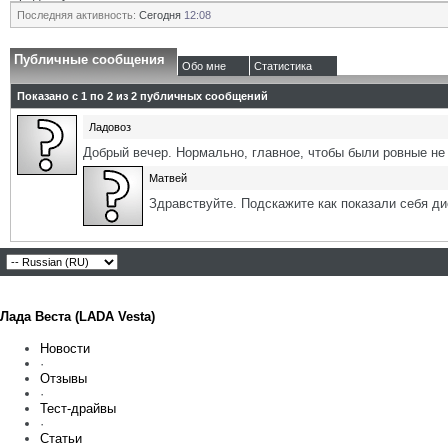
Последняя активность:
Сегодня
12:08
Публичные сообщения
Обо мне
Статистика
Показано с 1 по
2
из
2
публичных сообщений
Ладовоз
Добрый вечер. Нормально, главное, чтобы были ровные не 
Матвей
Здравствуйте. Подскажите как показали себя д
Лада Веста (LADA Vesta)
Новости
·
Отзывы
·
Тест-драйвы
·
Статьи