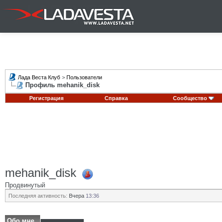
Лада Веста Клуб
>
Пользователи
Профиль mehanik_disk
Регистрация
Справка
Сообщество
mehanik_disk
Продвинутый
Последняя активность:
Вчера
13:36
Обо мне