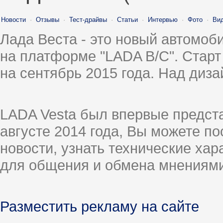
Новости
·
Отзывы
·
Тест-драйвы
·
Статьи
·
Интервью
·
Фото
·
Ви
Лада Веста - это новый автомо
на платформе "LADA B/C". Старт
на сентябрь 2015 года. Над диз
LADA Vesta был впервые предст
августе 2014 года, Вы можете п
новости, узнать технические ха
для общения и обмена мнениями
Разместить рекламу на сайте