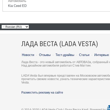
Автомобиль
Kia Ceed ED
ЛАДА ВЕСТА (LADA VESTA)
Новости
·
Отзывы
·
Тест-драйвы
·
Статьи
·
Интервью
Лада Веста - это новый автомобиль от АВТОВАЗа, собранный 
Над дизайном автомобиля работал Стив Маттин.
LADA Vesta был впервые представлен на Московском автомоби
прочитать свежие новости, узнать технические характеристи
Vesta.
Разместить рекламу на сайте
© 2014-2020 LADA Vesta Club | Лада Веста Клуб. Powered by