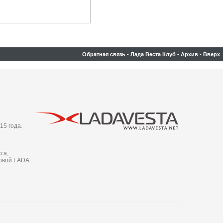
Обратная связь
-
Лада Веста Клуб
-
Архив
-
Вверх
15 года.
та,
новой LADA