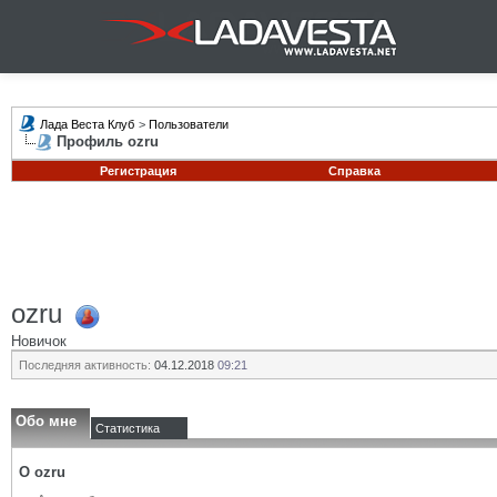
Лада Веста Клуб
>
Пользователи
Профиль ozru
Регистрация
Справка
ozru
Новичок
Последняя активность:
04.12.2018
09:21
Обо мне
Статистика
О ozru