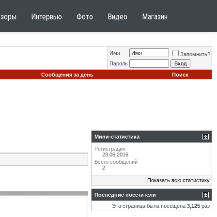
бзоры
Интервью
Фото
Видео
Магазин
Имя
Запомнить?
Пароль
Сообщения за день
Поиск
Мини-статистика
Регистрация
23.06.2016
Всего сообщений
2
Показать всю статистику
Последние посетители
Эта страница была посещена
3,125
раз