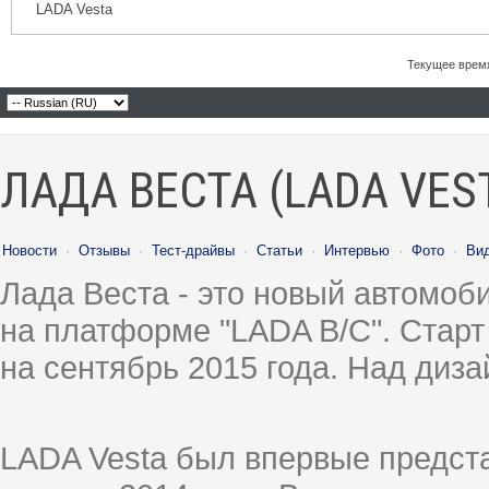
LADA Vesta
Текущее врем
ЛАДА ВЕСТА (LADA VES
Новости
·
Отзывы
·
Тест-драйвы
·
Статьи
·
Интервью
·
Фото
·
Ви
Лада Веста - это новый автомо
на платформе "LADA B/C". Старт
на сентябрь 2015 года. Над диз
LADA Vesta был впервые предст