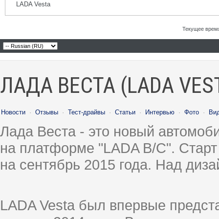
LADA Vesta
Текущее врем
ЛАДА ВЕСТА (LADA VES
Новости
·
Отзывы
·
Тест-драйвы
·
Статьи
·
Интервью
·
Фото
·
Ви
Лада Веста - это новый автомо
на платформе "LADA B/C". Старт
на сентябрь 2015 года. Над диз
LADA Vesta был впервые предст