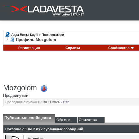
Лада Веста Клуб
>
Пользователи
Профиль Mozgolom
Регистрация
Справка
Сообщество
Mozgolom
Продвинутый
Последняя активность:
30.11.2024
21:32
Публичные сообщения
Обо мне
Статистика
Показано с 1 по
2
из
2
публичных сообщений
Mozgolom