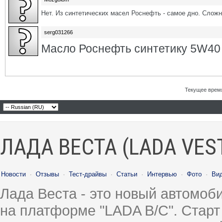
Нет. Из синтетических масел Роснефть - самое дно. Сложн
serg031266
Масло Роснефть синтетику 5W40
Текущее врем
ЛАДА ВЕСТА (LADA VES
Новости
·
Отзывы
·
Тест-драйвы
·
Статьи
·
Интервью
·
Фото
·
Ви
Лада Веста - это новый автомо
на платформе "LADA B/C". Старт