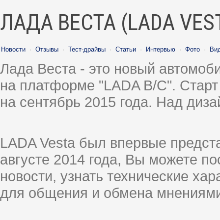
ЛАДА ВЕСТА (LADA VES
Новости
·
Отзывы
·
Тест-драйвы
·
Статьи
·
Интервью
·
Фото
·
Ви
Лада Веста - это новый автомо
на платформе "LADA B/C". Старт
на сентябрь 2015 года. Над диз
LADA Vesta был впервые предст
августе 2014 года, Вы можете п
новости, узнать технические ха
для общения и обмена мнениями