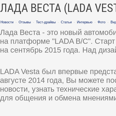
ЛАДА ВЕСТА (LADA VES
Новости
·
Отзывы
·
Тест-драйвы
·
Статьи
·
Интервью
·
Фото
·
Ви
Лада Веста - это новый автомо
на платформе "LADA B/C". Старт
на сентябрь 2015 года. Над диз
LADA Vesta был впервые предст
августе 2014 года, Вы можете п
новости, узнать технические ха
для общения и обмена мнениями