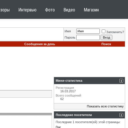
бзоры
Интервью
Фото
Видео
Магазин
Имя
Запомнить?
Пароль
Сообщения за день
Поиск
Мини-статистика
Регистрация
16.03.2017
Всего сообщений
62
Показать всю статистику
Последние посетители
Последние 1 посетителя(ей) этой страницы:
Dar