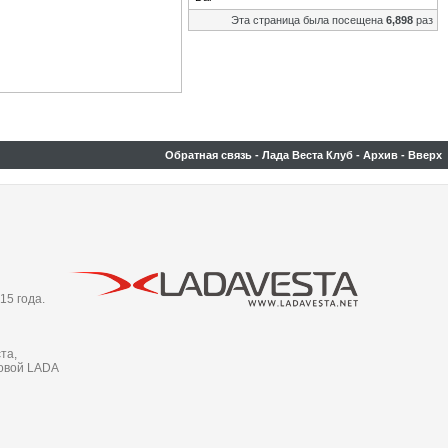
Эта страница была посещена
6,898
раз
Обратная связь
-
Лада Веста Клуб
-
Архив
-
Вверх
15 года.
та,
новой LADA