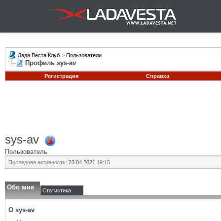
Лада Веста Клуб
>
Пользователи
Профиль sys-av
Регистрация
Справка
sys-av
Пользователь
Последняя активность:
23.04.2021
19:15
Обо мне
Статистика
О sys-av