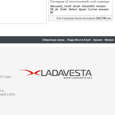
Последние 10 посетителя(ей) этой страницы:
Alexsandr_UssR
destin
Dimon903
mestizo
SE_AL
Smitn
Stelser
tiguan
Султан
михаил
86
Эта страница была посещена
103,736
раз
Обратная связь
-
Лада Веста Клуб
-
Архив
-
Вверх
15 года.
та,
новой LADA