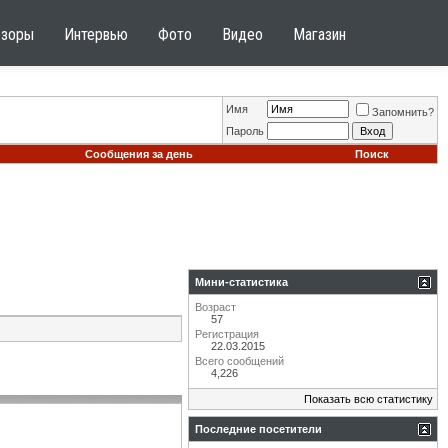
бзоры
Интервью
Фото
Видео
Магазин
Имя
Запомнить?
Пароль
Сообщения за день
Поиск
Мини-статистика
Возраст
57
Регистрация
22.03.2015
Всего сообщений
4,226
Показать всю статистику
Последние посетители