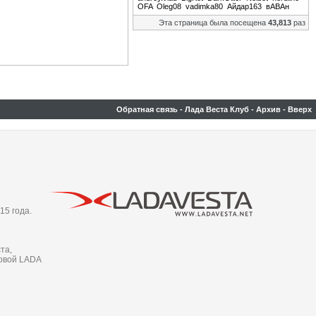
OFA
Oleg08
vadimka80
Айдар163
вАВАн
Эта страница была посещена
43,813
раз
Обратная связь
-
Лада Веста Клуб
-
Архив
-
Вверх
15 года.
та,
новой LADA