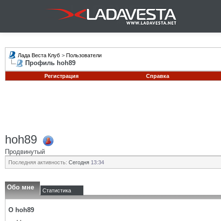
Лада Веста Клуб
>
Пользователи
Профиль hoh89
Регистрация
Справка
hoh89
Продвинутый
Последняя активность:
Сегодня
13:34
Обо мне
Статистика
О hoh89