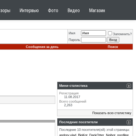
бзоры
Интервью
Фото
Видео
Магазин
Имя
Запомнить?
Пароль
Сообщения за день
Поиск
Мини-статистика
Регистрация
11.08.2017
Всего сообщений
2,263
Показать всю статистику
Последние посетители
Последние 10 посетителя(ей) этой страницы:
andrey.vlad
BigKot
DarkOtter
Neibot
nordline