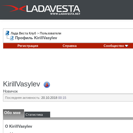
Лада Веста Клуб
>
Пользователи
Профиль KirillVasylev
Регистрация
Справка
Сообщество
KirillVasylev
Новичок
Последняя активность:
20.10.2018
00:15
Обо мне
Статистика
О KirillVasylev