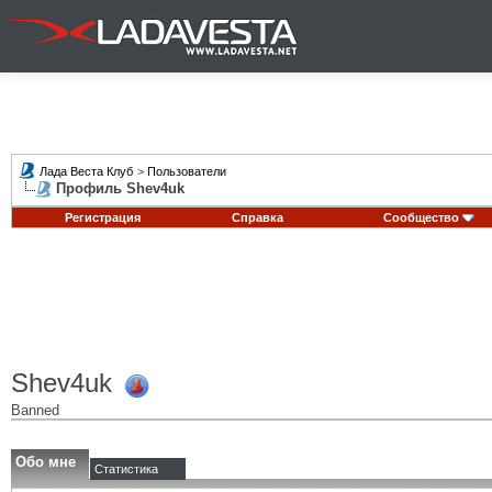
Лада Веста Клуб
>
Пользователи
Профиль Shev4uk
Регистрация
Справка
Сообщество
Shev4uk
Banned
Обо мне
Статистика