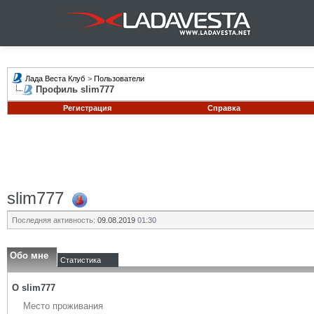
Лада Веста Клуб
>
Пользователи
Профиль slim777
Регистрация
Справка
slim777
Последняя активность:
09.08.2019
01:30
Обо мне
Статистика
О slim777
Место проживания