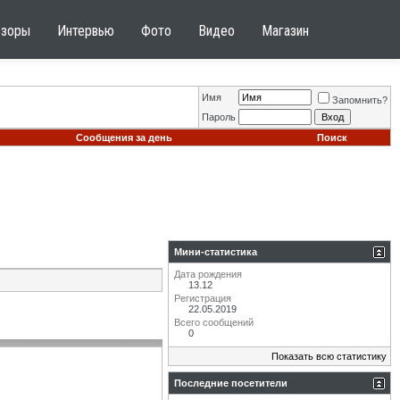
бзоры
Интервью
Фото
Видео
Магазин
Имя
Запомнить?
Пароль
Сообщения за день
Поиск
Мини-статистика
Дата рождения
13.12
Регистрация
22.05.2019
Всего сообщений
0
Показать всю статистику
Последние посетители