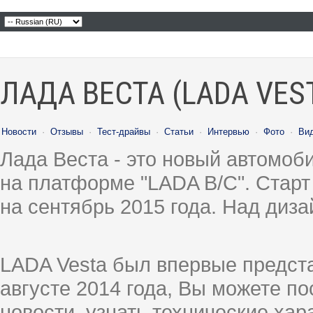
ЛАДА ВЕСТА (LADA VES
Новости
·
Отзывы
·
Тест-драйвы
·
Статьи
·
Интервью
·
Фото
·
Ви
Лада Веста - это новый автомо
на платформе "LADA B/C". Старт
на сентябрь 2015 года. Над диз
LADA Vesta был впервые предст
августе 2014 года, Вы можете п
новости, узнать технические ха