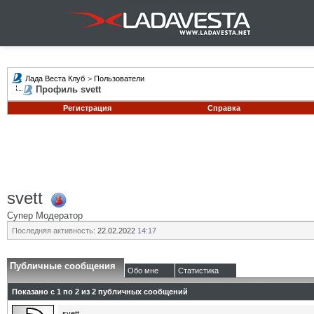
Лада Веста Клуб
>
Пользователи
Профиль svett
Регистрация
Справка
svett
Супер Модератор
Последняя активность:
22.02.2022
14:17
Публичные сообщения
Обо мне
Статистика
Показано с 1 по
2
из
2
публичных сообщений
svett