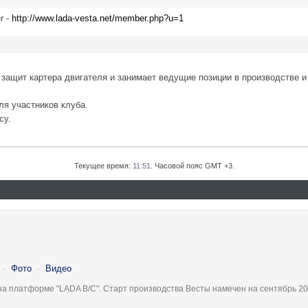
r -
http://www.lada-vesta.net/member.php?u=1
защит картера двигателя и занимает ведущие позиции в производстве и
ля участников клуба.
су.
Текущее время:
11:51
. Часовой пояс GMT +3.
·
Фото
·
Видео
на платформе "LADA B/C". Старт производства Весты намечен на сентябрь 20