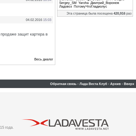
Sergey_SM
Yaroha
Дмитрий_Воронеж
Ладовоз
ПотомуЧтоГладиолус
Эта страница была посещена
420,916
раз
04.02.2016
15:03
 продаже защит картера в
Весь диалог
Обратная связь
-
Лада Веста Клуб
-
Архив
-
Вверх
15 года.