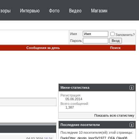
бзоры
Интервью
Фото
Видео
Магазин
Имя
Запомнить?
Пароль
Сообщения за день
Поиск
Мини-статистика
Регистрация
05.06.2014
Всего сообщений
1,387
Показать всю статистику
Последние посетители
Последние 10 посетителя(ей) этой страницы:
DarkOtter
destin
IgorSV1977
OFA
Oleg08
04.02.2016
16:34