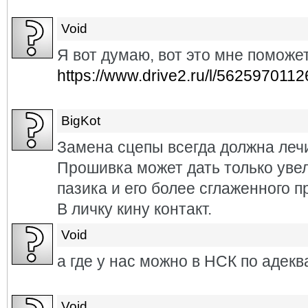
Void
Я вот думаю, вот это мне поможе
https://www.drive2.ru/l/562597011
BigKot
Замена сцепы всегда должна лечи
Прошивка может дать только уве
пазика и его более сглаженного п
В личку кину контакт.
Void
а где у нас можно в НСК по адек
Void