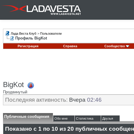
Лада Веста Клуб
>
Пользователи
Профиль BigKot
Регистрация
Справка
Сообщество
BigKot
Продвинутый
Последняя активность:
Вчера
02:46
Публичные сообщения
Обо мне
Статистика
Друзья
Показано с 1 по
10
из
20
публичных сообще