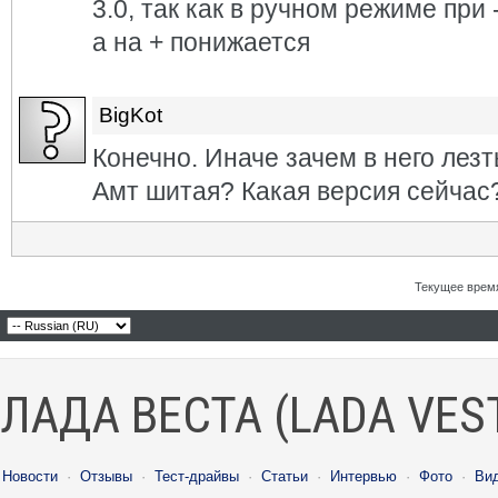
3.0, так как в ручном режиме при
а на + понижается
BigKot
Конечно. Иначе зачем в него лезт
Амт шитая? Какая версия сейчас
Текущее врем
ЛАДА ВЕСТА (LADA VES
Новости
·
Отзывы
·
Тест-драйвы
·
Статьи
·
Интервью
·
Фото
·
Ви