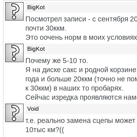
BigKot
Посмотрел записи - с сентября 2
почти 30ккм.
Это оочень норм в моих условиях
BigKot
Почему же 5-10 то.
Я на диске сакс и родной корзине
года и больше 20ккм (точно не п
к 30ккм) в наших то пробарях.
Сейчас изредка проявляются намё
Void
т.е. реально замена сцепы может 
10тыс км?((