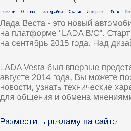
Новости
·
Отзывы
·
Тест-драйвы
·
Статьи
·
Интервью
·
Фото
·
Ви
Лада Веста - это новый автомо
на платформе "LADA B/C". Старт
на сентябрь 2015 года. Над диз
LADA Vesta был впервые предст
августе 2014 года, Вы можете п
новости, узнать технические ха
для общения и обмена мнениями
Разместить рекламу на сайте