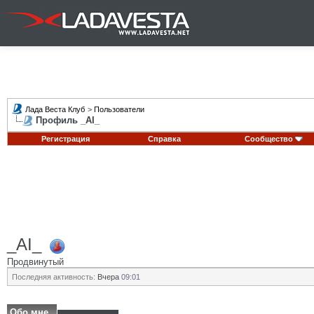
Лада Веста Клуб
>
Пользователи
Профиль _AI_
Регистрация
Справка
Сообщество
_AI_
Продвинутый
Последняя активность:
Вчера
09:01
Обо мне