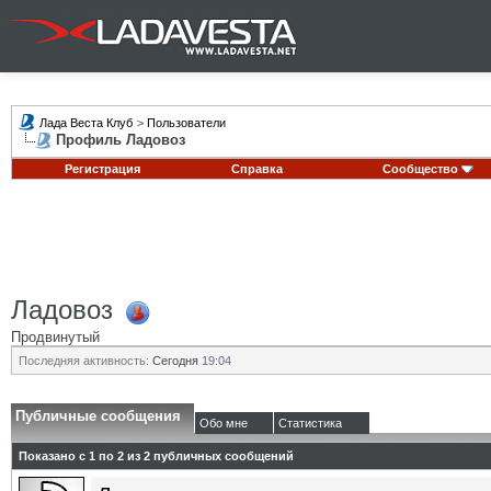
Лада Веста Клуб
>
Пользователи
Профиль Ладовоз
Регистрация
Справка
Сообщество
Ладовоз
Продвинутый
Последняя активность:
Сегодня
19:04
Публичные сообщения
Обо мне
Статистика
Показано с 1 по
2
из
2
публичных сообщений