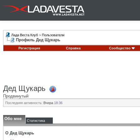
Лада Веста Клуб
>
Пользователи
Профиль Дед Щукарь
Регистрация
Справка
Сообщество
Дед Щукарь
Продвинутый
Последняя активность:
Вчера
18:36
Обо мне
Статистика
О Дед Щукарь