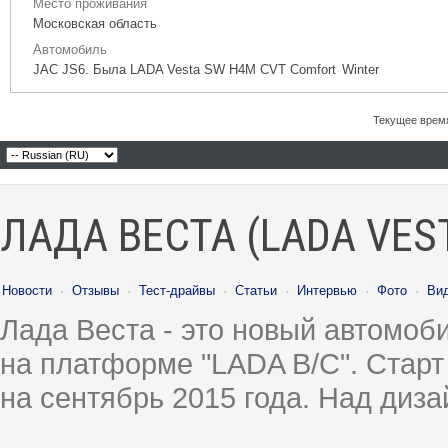
Место проживания
Московская область
Автомобиль
JAC JS6. Была LADA Vesta SW H4M CVT Comfort Winter
Текущее врем
ЛАДА ВЕСТА (LADA VES
Новости
·
Отзывы
·
Тест-драйвы
·
Статьи
·
Интервью
·
Фото
·
Ви
Лада Веста - это новый автомо
на платформе "LADA B/C". Старт
на сентябрь 2015 года. Над диз