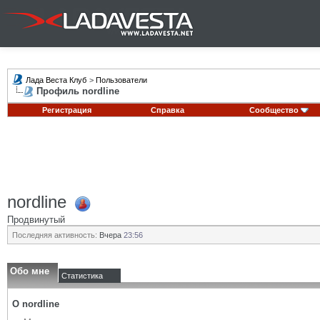
Лада Веста Клуб
>
Пользователи
Профиль nordline
Регистрация
Справка
Сообщество
nordline
Продвинутый
Последняя активность:
Вчера
23:56
Обо мне
Статистика
О nordline