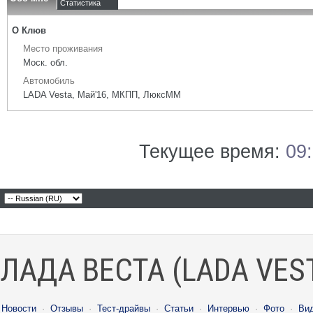
Статистика
О Клюв
Место проживания
Моск. обл.
Автомобиль
LADA Vesta, Май'16, МКПП, ЛюксММ
Текущее время:
09
ЛАДА ВЕСТА (LADA VES
Новости
·
Отзывы
·
Тест-драйвы
·
Статьи
·
Интервью
·
Фото
·
Ви