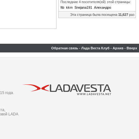
Последние 4 посетителя(ей) этой страницы:
ftb
kkm
Snejana191
Алехандро
Эта страница была посещена
11,627
раз
Обратная связь
-
Лада Веста Клуб
-
Архив
-
Вверх
15 года.
та,
новой LADA