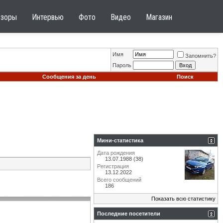
бзоры
Интервью
Фото
Видео
Магазин
Имя
Запомнить?
Пароль
Сообщения за день
Поиск
Мини-статистика
Дата рождения
13.07.1988 (38)
Регистрация
13.12.2022
Всего сообщений
186
Показать всю статистику
Последние посетители