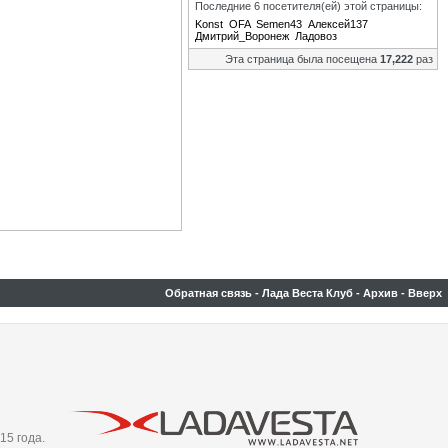
Последние 6 посетителя(ей) этой страницы:
Konst
OFA
Semen43
Алексей137
Дмитрий_Воронеж
Ладовоз
Эта страница была посещена
17,222
раз
Обратная связь
-
Лада Веста Клуб
-
Архив
-
Вверх
15 года.