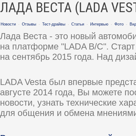
ЛАДА ВЕСТА (LADA VES
Новости
·
Отзывы
·
Тест-драйвы
·
Статьи
·
Интервью
·
Фото
·
Ви
Лада Веста - это новый автомо
на платформе "LADA B/C". Старт
на сентябрь 2015 года. Над диз
LADA Vesta был впервые предст
августе 2014 года, Вы можете п
новости, узнать технические ха
для общения и обмена мнениями