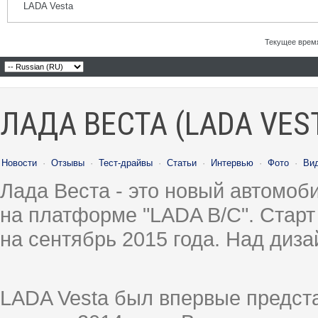
LADA Vesta
Текущее врем
ЛАДА ВЕСТА (LADA VES
Новости
·
Отзывы
·
Тест-драйвы
·
Статьи
·
Интервью
·
Фото
·
Ви
Лада Веста - это новый автомо
на платформе "LADA B/C". Старт
на сентябрь 2015 года. Над диз
LADA Vesta был впервые предст