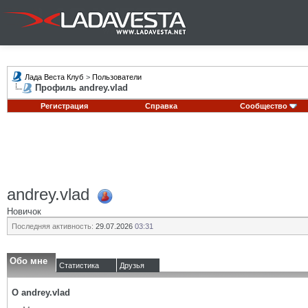
Лада Веста Клуб
>
Пользователи
Профиль andrey.vlad
Регистрация
Справка
Сообщество
andrey.vlad
Новичок
Последняя активность:
29.07.2026
03:31
Обо мне
Статистика
Друзья
О andrey.vlad