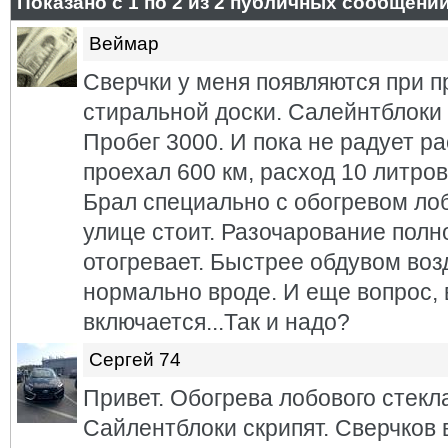
Показано с 1 по
2
из
2
публичных сообщени
Веймар
Сверчки у меня появляются при п
стиральной доски. Салейнтблоки
Пробег 3000. И пока не радует р
проехал 600 км, расход 10 литров
Брал специально с обогревом ло
улице стоит. Разочарование полно
отогревает. Быстрее обдувом возд
нормально вроде. И еще вопрос, 
включается...Так и надо?
Сергей 74
Привет. Обогрева лобового стекла
Сайлентблоки скрипят. Сверчков 