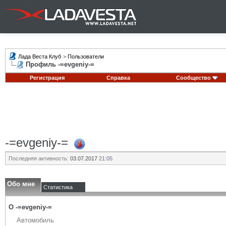
Лада Веста Клуб
>
Пользователи
Профиль -=evgeniy-=
Регистрация
Справка
Сообщество
-=evgeniy-=
Последняя активность:
03.07.2017
21:05
Обо мне
Статистика
О -=evgeniy-=
Автомобиль