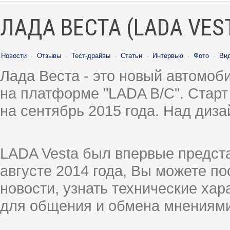
ЛАДА ВЕСТА (LADA VES
Новости
·
Отзывы
·
Тест-драйвы
·
Статьи
·
Интервью
·
Фото
·
Ви
Лада Веста - это новый автомо
на платформе "LADA B/C". Старт
на сентябрь 2015 года. Над диз
LADA Vesta был впервые предст
августе 2014 года, Вы можете п
новости, узнать технические ха
для общения и обмена мнениями