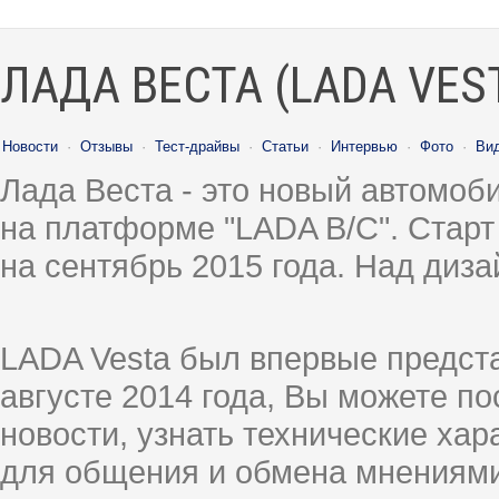
ЛАДА ВЕСТА (LADA VES
Новости
·
Отзывы
·
Тест-драйвы
·
Статьи
·
Интервью
·
Фото
·
Ви
Лада Веста - это новый автомо
на платформе "LADA B/C". Старт
на сентябрь 2015 года. Над диз
LADA Vesta был впервые предст
августе 2014 года, Вы можете п
новости, узнать технические ха
для общения и обмена мнениями