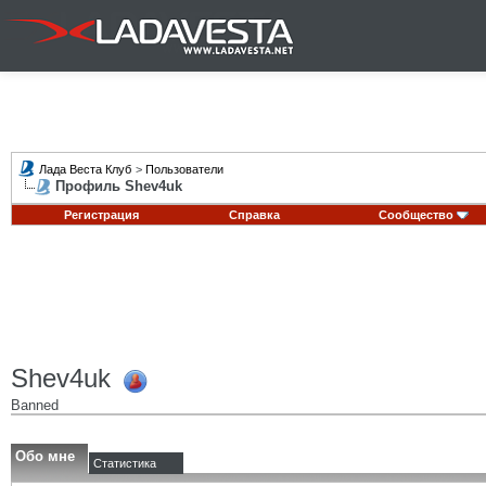
Лада Веста Клуб
>
Пользователи
Профиль Shev4uk
Регистрация
Справка
Сообщество
Shev4uk
Banned
Обо мне
Статистика