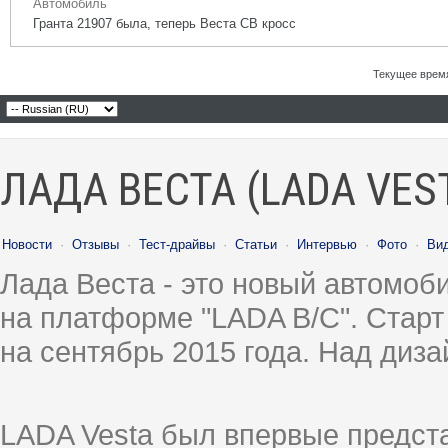
Автомобиль
Гранта 21907 была, теперь Веста СВ кросс
Текущее врем
ЛАДА ВЕСТА (LADA VES
Новости
·
Отзывы
·
Тест-драйвы
·
Статьи
·
Интервью
·
Фото
·
Ви
Лада Веста - это новый автомо
на платформе "LADA B/C". Старт
на сентябрь 2015 года. Над диз
LADA Vesta был впервые предст