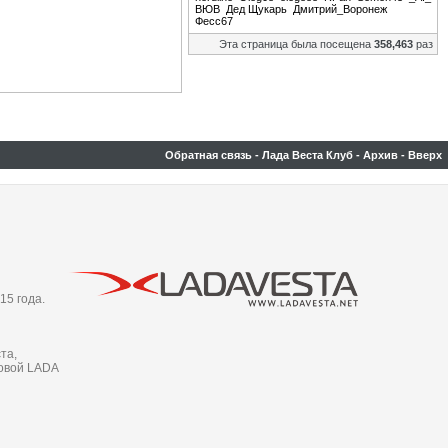
ВЮВ
Дед Щукарь
Дмитрий_Воронеж
Фесс67
Эта страница была посещена
358,463
раз
Обратная связь
-
Лада Веста Клуб
-
Архив
-
Вверх
15 года.
та,
новой LADA