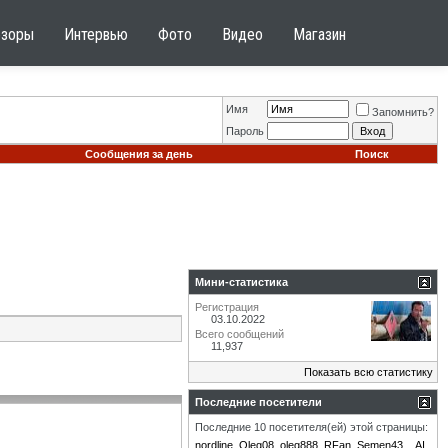
бзоры
Интервью
Фото
Видео
Магазин
Имя
Запомнить?
Пароль
Сообщения за день
Поиск
Мини-статистика
Регистрация
03.10.2022
Всего сообщений
11,937
Показать всю статистику
Последние посетители
Последние 10 посетителя(ей) этой страницы:
nordline
Oleg08
oleg888
RFan
Semen43
_AI_