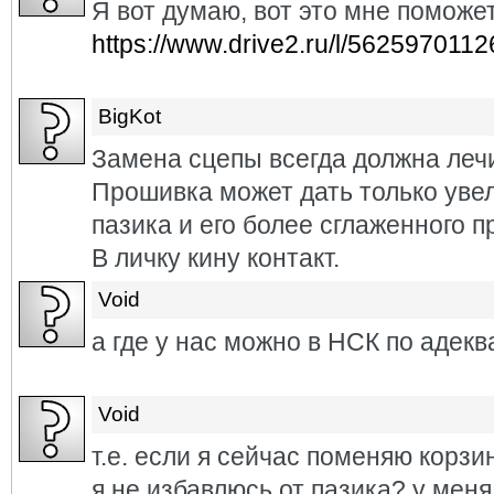
Я вот думаю, вот это мне поможе
https://www.drive2.ru/l/562597011
BigKot
Замена сцепы всегда должна лечи
Прошивка может дать только уве
пазика и его более сглаженного п
В личку кину контакт.
Void
а где у нас можно в НСК по адек
Void
т.е. если я сейчас поменяю корзи
я не избавлюсь от пазика? у меня