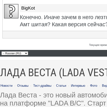
BigKot
Конечно. Иначе зачем в него лезт
Амт шитая? Какая версия сейчас
Текущее врем
ЛАДА ВЕСТА (LADA VES
Новости
·
Отзывы
·
Тест-драйвы
·
Статьи
·
Интервью
·
Фото
·
Ви
Лада Веста - это новый автомо
на платформе "LADA B/C". Старт