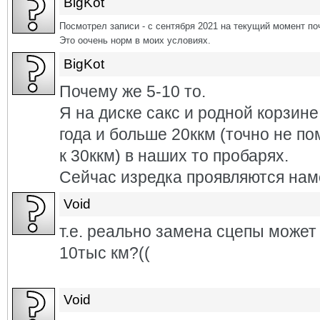
BigKot
Посмотрел записи - с сентября 2021 на текущий момент по
Это оочень норм в моих условиях.
BigKot
Почему же 5-10 то.
Я на диске сакс и родной корзине
года и больше 20ккм (точно не п
к 30ккм) в наших то пробарях.
Сейчас изредка проявляются намё
Void
т.е. реально замена сцепы может 
10тыс км?((
Void