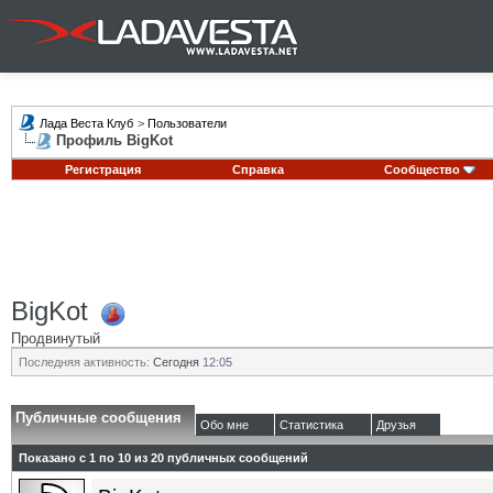
Лада Веста Клуб
>
Пользователи
Профиль BigKot
Регистрация
Справка
Сообщество
BigKot
Продвинутый
Последняя активность:
Сегодня
12:05
Публичные сообщения
Обо мне
Статистика
Друзья
Показано с 1 по
10
из
20
публичных сообщений