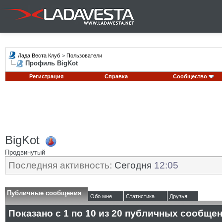
Лада Веста Клуб
>
Пользователи
Профиль BigKot
Регистрация
Справка
Сообщество
BigKot
Продвинутый
Последняя активность:
Сегодня
12:05
Публичные сообщения
Обо мне
Статистика
Друзья
Показано с 1 по
10
из
20
публичных сообще