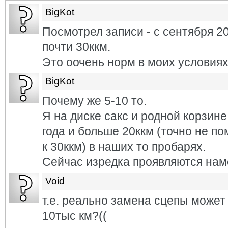
BigKot
Посмотрел записи - с сентября 2
почти 30ккм.
Это оочень норм в моих условиях
BigKot
Почему же 5-10 то.
Я на диске сакс и родной корзине
года и больше 20ккм (точно не п
к 30ккм) в наших то пробарях.
Сейчас изредка проявляются намё
Void
т.е. реально замена сцепы может 
10тыс км?((