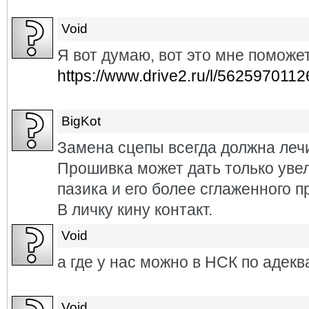
Void
Я вот думаю, вот это мне поможе
https://www.drive2.ru/l/562597011
BigKot
Замена сцепы всегда должна лечи
Прошивка может дать только уве
пазика и его более сглаженного п
В личку кину контакт.
Void
а где у нас можно в НСК по адек
Void