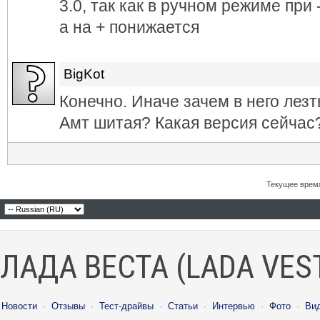
3.0, так как в ручном режиме при
а на + понижается
BigKot
Конечно. Иначе зачем в него лезт
Амт шитая? Какая версия сейчас
Текущее врем
ЛАДА ВЕСТА (LADA VES
Новости
·
Отзывы
·
Тест-драйвы
·
Статьи
·
Интервью
·
Фото
·
Ви