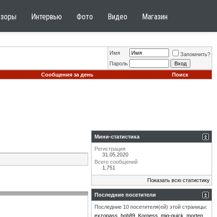
бзоры
Интервью
Фото
Видео
Магазин
Имя
Запомнить?
Пароль
Сообщения за день
Поиск
Мини-статистика
Регистрация
31.05.2020
Всего сообщений
1,751
Показать всю статистику
Последние посетители
Последние 10 посетителя(ей) этой страницы:
exzopass
hoh89
Korpess
mig-quick
morten