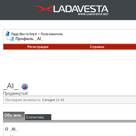
Лада Веста Клуб
>
Пользователи
Профиль _AI_
Регистрация
Справка
_AI_
Продвинутый
Последняя активность:
Сегодня
21:49
Обо мне
Статистика
О _AI_