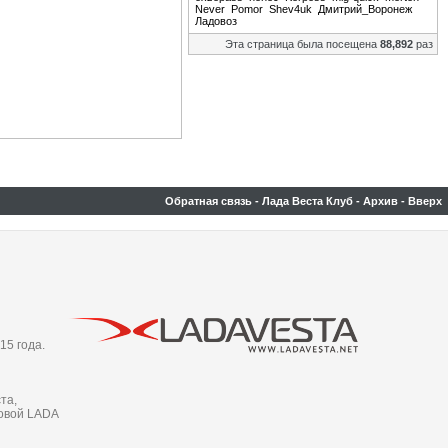
Never
Pomor
Shev4uk
Дмитрий_Воронеж
Ладовоз
Эта страница была посещена
88,892
раз
Обратная связь
-
Лада Веста Клуб
-
Архив
-
Вверх
15 года.
та,
новой LADA