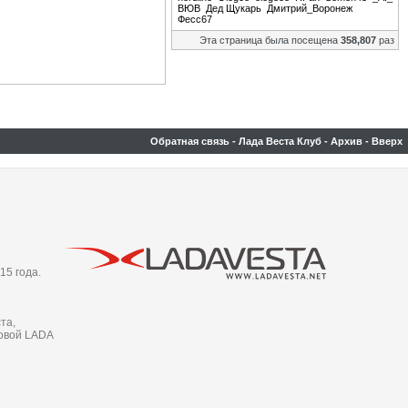
ВЮВ
Дед Щукарь
Дмитрий_Воронеж
Фесс67
Эта страница была посещена
358,807
раз
Обратная связь
-
Лада Веста Клуб
-
Архив
-
Вверх
15 года.
та,
новой LADA