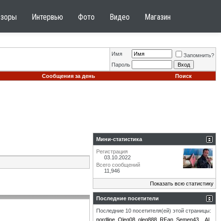
бзоры
Интервью
Фото
Видео
Магазин
Имя
Запомнить?
Пароль
Сообщения за день
Поиск
Мини-статистика
Регистрация
03.10.2022
Всего сообщений
11,946
Показать всю статистику
Последние посетители
Последние 10 посетителя(ей) этой страницы:
nordline
Oleg08
oleg888
RFan
Semen43
_AI_