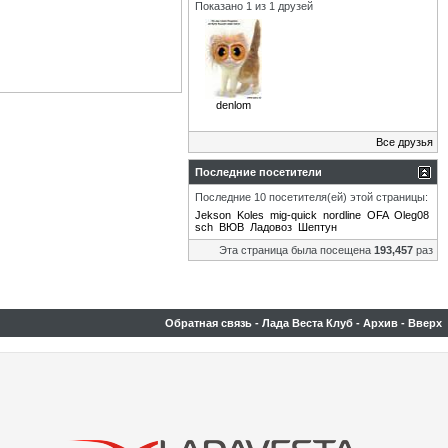
Показано 1 из 1 друзей
denlom
Все друзья
Последние посетители
Последние 10 посетителя(ей) этой страницы:
Jekson
Koles
mig-quick
nordline
OFA
Oleg08
sch
ВЮВ
Ладовоз
Шептун
Эта страница была посещена
193,457
раз
Обратная связь
-
Лада Веста Клуб
-
Архив
-
Вверх