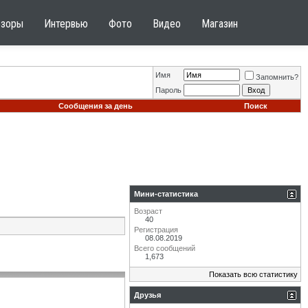
бзоры
Интервью
Фото
Видео
Магазин
Имя
Запомнить?
Пароль
Сообщения за день
Поиск
Мини-статистика
Возраст
40
Регистрация
08.08.2019
Всего сообщений
1,673
Показать всю статистику
Друзья