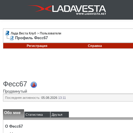
Лада Веста Клуб
>
Пользователи
Профиль Фесс67
Регистрация
Справка
Фесс67
Продвинутый
Последняя активность:
05.08.2026
13:11
Обо мне
Статистика
Друзья
О Фесс67