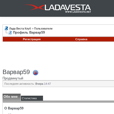
Лада Веста Клуб
>
Пользователи
Профиль Варвар59
Регистрация
Справка
Варвар59
Продвинутый
Последняя активность:
Вчера
14:47
Обо мне
Статистика
О Варвар59