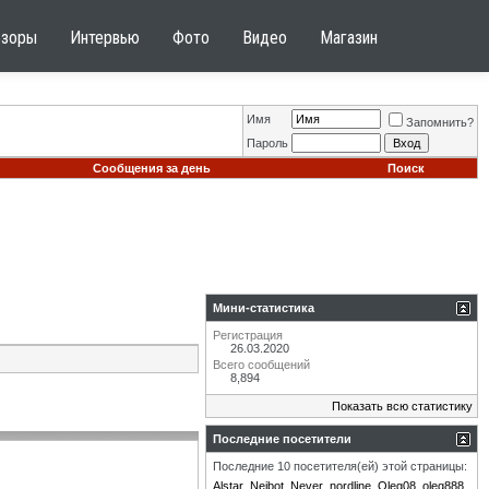
бзоры
Интервью
Фото
Видео
Магазин
Имя
Запомнить?
Пароль
Сообщения за день
Поиск
Мини-статистика
Регистрация
26.03.2020
Всего сообщений
8,894
Показать всю статистику
Последние посетители
Последние 10 посетителя(ей) этой страницы:
Alstar
Neibot
Never
nordline
Oleg08
oleg888