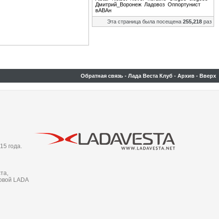
Дмитрий_Воронеж
Ладовоз
Оппортунист
вАВАн
Эта страница была посещена
255,218
раз
Обратная связь
-
Лада Веста Клуб
-
Архив
-
Вверх
15 года.
та,
новой LADA