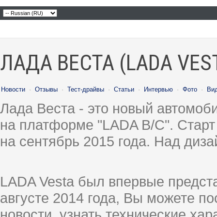
ЛАДА ВЕСТА (LADA VES
Новости
·
Отзывы
·
Тест-драйвы
·
Статьи
·
Интервью
·
Фото
·
Ви
Лада Веста - это новый автомо
на платформе "LADA B/C". Старт
на сентябрь 2015 года. Над диз
LADA Vesta был впервые предст
августе 2014 года, Вы можете п
новости, узнать технические ха