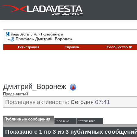
Лада Веста Клуб
>
Пользователи
Профиль Дмитрий_Воронеж
Регистрация
Справка
Сообщество
Дмитрий_Воронеж
Продвинутый
Последняя активность:
Сегодня
07:41
Публичные сообщения
Обо мне
Статистика
Показано с 1 по
3
из
3
публичных сообщени