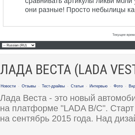
сравнивать артикулы ликви моли у
они разные! Просто небылицы как
Текущее врем
ЛАДА ВЕСТА (LADA VES
Новости
·
Отзывы
·
Тест-драйвы
·
Статьи
·
Интервью
·
Фото
·
Ви
Лада Веста - это новый автомо
на платформе "LADA B/C". Старт
на сентябрь 2015 года. Над диз