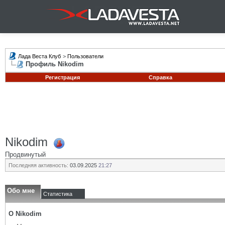
Лада Веста Клуб
>
Пользователи
Профиль Nikodim
Регистрация
Справка
Nikodim
Продвинутый
Последняя активность:
03.09.2025
21:27
Обо мне
Статистика
О Nikodim