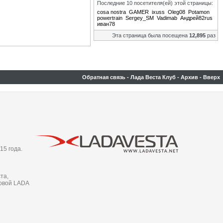
Последние 10 посетителя(ей) этой страницы:
cosa nostra
GAMER
ixuss
Oleg08
Potamon
powertrain
Sergey_SM
Vadimab
Андрей82rus
иван78
Эта страница была посещена
12,895
раз
Обратная связь
-
Лада Веста Клуб
-
Архив
-
Вверх
15 года.
та,
новой LADA