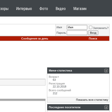
бзоры
Интервью
Фото
Видео
Магазин
Имя
Запомнить?
Пароль
Сообщения за день
Поиск
Мини-статистика
Возраст
63
Регистрация
22.10.2018
Всего сообщений
212
Показать всю статистику
Последние посетители