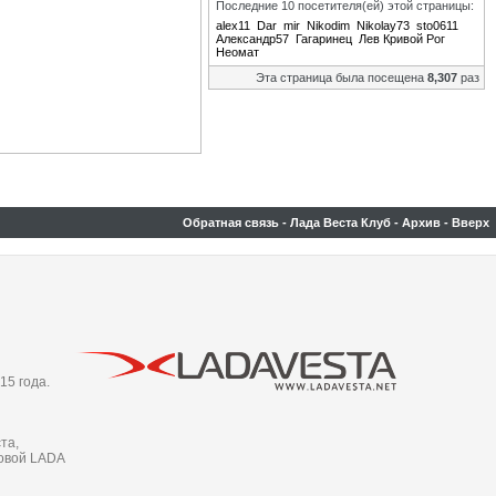
Последние 10 посетителя(ей) этой страницы:
alex11
Dar
mir
Nikodim
Nikolay73
sto0611
Александр57
Гагаринец
Лев Кривой Рог
Неомат
Эта страница была посещена
8,307
раз
Обратная связь
-
Лада Веста Клуб
-
Архив
-
Вверх
15 года.
та,
новой LADA