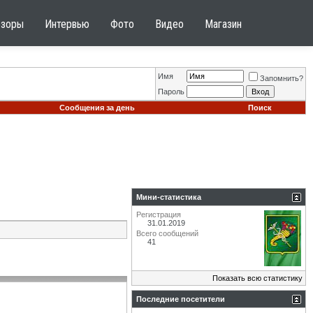
бзоры
Интервью
Фото
Видео
Магазин
Имя
Запомнить?
Пароль
Сообщения за день
Поиск
Мини-статистика
Регистрация
31.01.2019
Всего сообщений
41
Показать всю статистику
Последние посетители