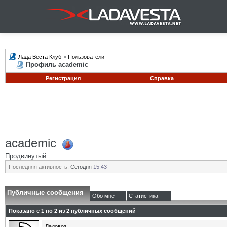
Лада Веста Клуб
>
Пользователи
Профиль academic
Регистрация
Справка
academic
Продвинутый
Последняя активность:
Сегодня
15:43
Публичные сообщения
Обо мне
Статистика
Показано с 1 по
2
из
2
публичных сообщений
Ладовоз