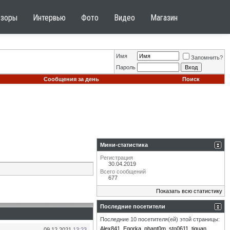
бзоры
Интервью
Фото
Видео
Магазин
Имя
Запомнить?
Пароль
Сообщения за день
Поиск
Мини-статистика
Регистрация
30.04.2019
Всего сообщений
677
Показать всю статистику
Последние посетители
Последние 10 посетителя(ей) этой страницы:
Alex841
Egorka
phant0m
sto0611
tiguan
09.12.2021
13:23