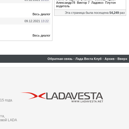
Александр78
Виктор 7
Ладовоз
Плутон
водитель
Эта страница была посещена
54,249
раз
Весь диалог
09.12.2021
13:22
Весь диалог
Обратная связь
-
Лада Веста Клуб
-
Архив
-
Вверх
15 года.
та,
новой LADA