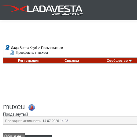
Лада Веста Клуб
>
Пользователи
Профиль muxeu
Регистрация
Справка
Сообщество
muxeu
Продвинутый
Последняя активность:
14.07.2026
14:23
Обо мне