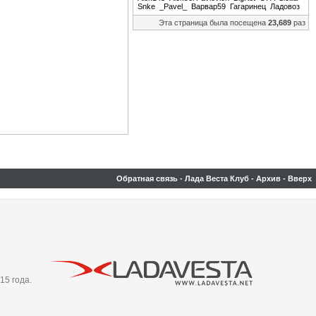
Snke
_Pavel_
Варвар59
Гагаринец
Ладовоз
Эта страница была посещена
23,689
раз
Обратная связь
-
Лада Веста Клуб
-
Архив
-
Вверх
15 года.