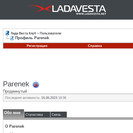
Лада Веста Клуб
>
Пользователи
Профиль Parenek
Регистрация
Справка
Parenek
Продвинутый
Последняя активность:
15.06.2023
19:36
Обо мне
Статистика
Связь
О Parenek