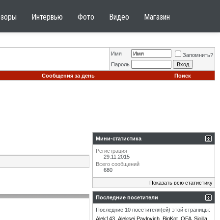
бзоры
Интервью
Фото
Видео
Магазин
Имя
Запомнить?
Пароль
Сообщения за день
Поиск
Мини-статистика
Регистрация
29.11.2015
Всего сообщений
680
Показать всю статистику
Последние посетители
Последние 10 посетителя(ей) этой страницы:
Alek143
Aleksei Pavlovich
BigKot
OFA
Sicilla