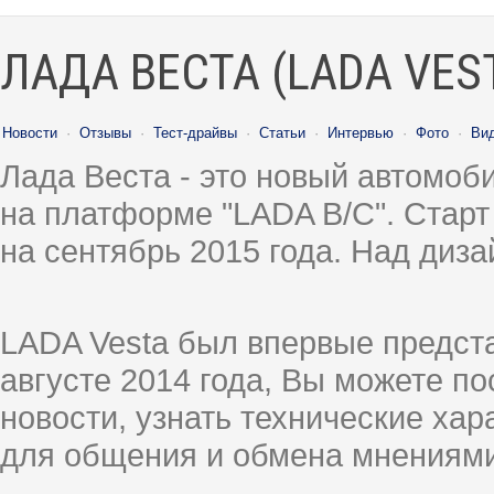
ЛАДА ВЕСТА (LADA VES
Новости
·
Отзывы
·
Тест-драйвы
·
Статьи
·
Интервью
·
Фото
·
Ви
Лада Веста - это новый автомо
на платформе "LADA B/C". Старт
на сентябрь 2015 года. Над диз
LADA Vesta был впервые предст
августе 2014 года, Вы можете п
новости, узнать технические ха
для общения и обмена мнениями