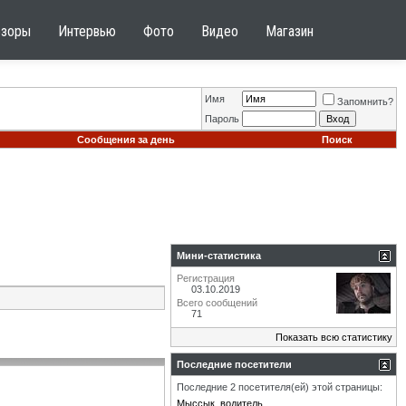
бзоры
Интервью
Фото
Видео
Магазин
Имя
Запомнить?
Пароль
Сообщения за день
Поиск
Мини-статистика
Регистрация
03.10.2019
Всего сообщений
71
Показать всю статистику
Последние посетители
Последние 2 посетителя(ей) этой страницы:
Мыссык
водитель