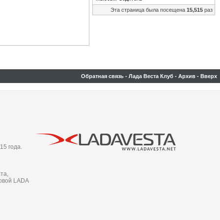
Эта страница была посещена
15,515
раз
Обратная связь
-
Лада Веста Клуб
-
Архив
-
Вверх
15 года.
та,
новой LADA